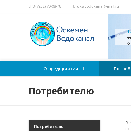
8 (7232) 70-08-78
ukg.vodokanal@mail.ru
Ч
н
с
О предприятии
Потреб
Потребителю
В 
Потребителю
ес