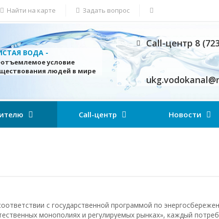
Найти на карте
Задать вопрос
Call-центр 8 (72
ИСТАЯ ВОДА -
еотъемлемое условие
уществования людей в мире
ukg.vodokanal@m
ителю
Call-центр
Новости
соответствии с государственной программой по энергосбережен
тественных монополиях и регулируемых рынках», каждый потреб