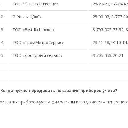
1
ТОО «НПО «Движение»
25-22-22, 8-706-4
2
ВКФ «НаЦЭкС»
25-03-03, 8-777-9
3
ТОО «East Rich плюс»
8-705-505-73-32, 
4
ТОО «ПромМетроСервис»
23-11-18,23-10-14
5
ТОО «Доступный сервис»
8-705-359-20-21
гда нужно передавать показания приборов учета?
казания приборов учета физическим и юридическим лицам необ