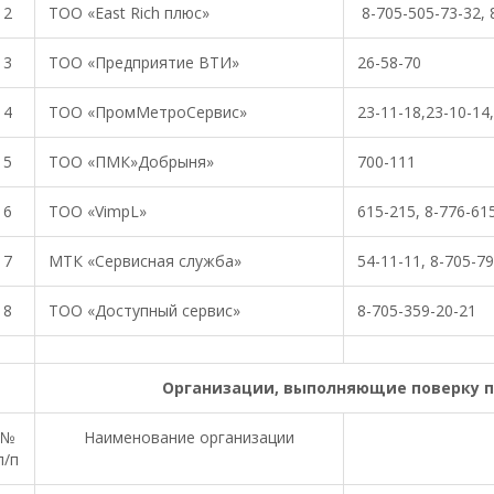
2
ТОО «East Rich плюс»
8-705-505-73-32, 
3
ТОО «Предприятие ВТИ»
26-58-70
4
ТОО «ПромМетроСервис»
23-11-18,23-10-14
5
ТОО «ПМК»Добрыня»
700-111
6
ТОО «VimpL»
615-215, 8-776-61
7
МТК «Сервисная служба»
54-11-11, 8-705-7
8
ТОО «Доступный сервис»
8-705-359-20-21
Организации, выполняющие поверку п
№
Наименование организации
п/п