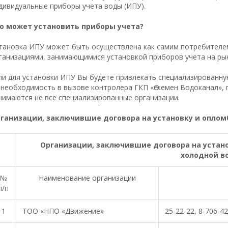
дивидуальные приборы учета воды (ИПУ).
о может установить приборы учета?
тановка ИПУ может быть осуществлена как самим потребителе
ганизациями, занимающимися установкой приборов учета на рын
ли для установки ИПУ Вы будете привлекать специализированну
 необходимость в вызове контролера ГКП «Өскемен Водоканал»,
нимаются не все специализированные организации.
ганизации, заключившие договора на установку и оплом
Организации, заключившие договора на устан
холодной в
№
Наименование организации
п/п
1
ТОО «НПО «Движение»
25-22-22, 8-706-4